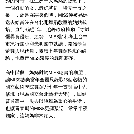
秀的哥哥，在亞洲華人媽媽的觀念下，
一個好動的女兒最好就是「培養一技之
長」，於是在寒暑假時，MISS便被媽媽
送去給當時在台北開舞蹈教室的姑姑栽
培。直到9歲那年，趁著政府推動「才賦
優異資優班」之勢，MISS順利考上台中
市篤行國小和光明國中就讀，開始學芭
蕾舞與現代舞，累積七年舞蹈科班的經
驗，也奠定MISS深厚的舞蹈基礎。
高中階段，媽媽對於MISS唸書的期望，
讓MISS放棄當年全國只錄取15個名額的
國立藝術學院舞蹈系七年一貫制高中先
修班（現為國立台北藝術大學），回到
普通高中，失去以跳舞為重心的生活，
也讓青春期的MISS更顯叛逆，常常半夜
翹家，讓媽媽非常頭大。