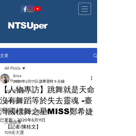
NTSUper
文章
All Posts
Erica
All Posts
2020年2月17日
讀畢需時 5 分鐘
【人物專訪】跳舞就是天命
108 全運會
沒有舞蹈等於失去靈魂 -臺
賽事消息
灣國標舞之星MISS鄭希婕
2019 拿坡里世大運報導
已更新：
2020年6月11日
人物故事
【記者/陳桂文】
109全大運