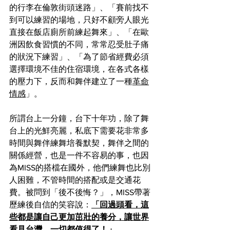
的行李在倫敦街頭迷路」、「賽前找不
到可以練習的場地，只好不顧旁人眼光
直接在飯店廁所前練起舞來」、「在歐
洲因飲食習慣的不同，常常忍受肚子痛
的狀況下練習」、「為了節省經費必須
選擇環境不佳的住宿環境，在各式各樣
的壓力下，反而和舞伴建立了一種
革命
情感
」。
所謂台上一分鐘，台下十年功，除了舞
台上的光鮮亮麗，私底下需要花非常多
時間與舞伴練舞培養默契，舞伴之間的
關係經營，也是一件不容易的事，也因
為MISS的搭檔在國外，他們練舞也比別
人困難，不管時間的搭配或是交通花
費。被問到「後不後悔？」，MISS帶著
歷練後自信的笑容說：
「回過頭看，這
些都是讓自己更加茁壯的養分，讓世界
看見台灣，一切都值得了！」