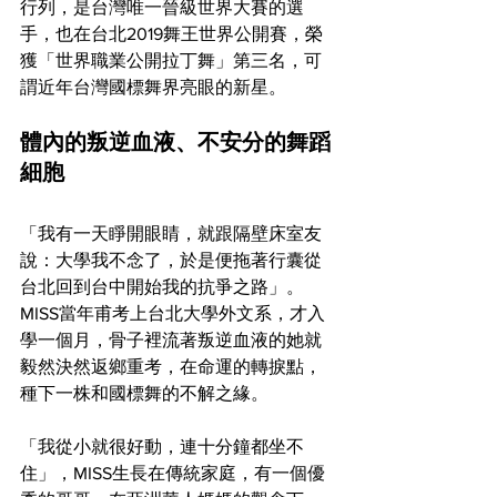
行列，是台灣唯一晉級世界大賽的選
手，也在台北2019舞王世界公開賽，榮
獲「世界職業公開拉丁舞」第三名，可
謂近年台灣國標舞界亮眼的新星。
體內的叛逆血液、不安分的舞蹈
細胞
「我有一天睜開眼睛，就跟隔壁床室友
說：大學我不念了，於是便拖著行囊從
台北回到台中開始我的抗爭之路」。
MISS當年甫考上台北大學外文系，才入
學一個月，骨子裡流著叛逆血液的她就
毅然決然返鄉重考，在命運的轉捩點，
種下一株和國標舞的不解之緣。
「我從小就很好動，連十分鐘都坐不
住」，MISS生長在傳統家庭，有一個優