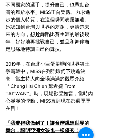
不同國家的選手，提升自己，也帶動台
灣的舞蹈水平」MISS正向樂觀、力求進
步的個人特質，在這個瞬間表露無遺。
她認知到台灣與世界的差距，更清楚未
來的方向，想趁舞蹈比賽生涯的最後幾
年，好好地再挑戰自己，並且和舞伴痛
定思痛地特訓自己的舞技。
2019年，在台北小巨蛋舉辦的世界舞王
爭霸戰中，MISS在列強環伺下跳進決
賽，當主持人向全場滿滿的觀眾介紹
「Cheng Hsi Chieh 鄭希婕 From 
TAI~WAN~」時，現場歡聲如雷，當時內
心滿滿的悸動，MISS直到現在都還歷歷
在目！
「我覺得我做到了！讓台灣跳進世界的
舞台，證明亞洲女孩也一樣優秀！」