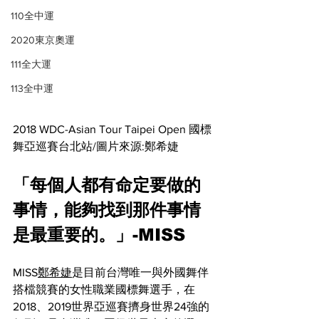
110全中運
2020東京奧運
111全大運
113全中運
2018 WDC-Asian Tour Taipei Open 國標
舞亞巡賽台北站/圖片來源:鄭希婕
「每個人都有命定要做的
事情，能夠找到那件事情
是最重要的。」-MISS
MISS
鄭希婕
是目前台灣唯一與外國舞伴
搭檔競賽的女性職業國標舞選手，在
2018、2019世界亞巡賽擠身世界24強的