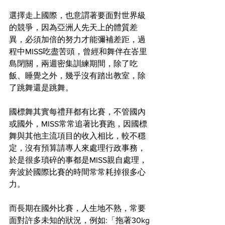
選擇走上國際，也意謂著要面對世界級
的競爭，因為亞洲人先天上的體質差
異，必須加倍的努力才能彌補差距，過
程中MISS吃盡苦頭，曾經和舞伴在峇里
島閉關，兩週密集訓練期間，除了吃
飯、睡覺之外，幾乎沒有踏出教室，除
了跳舞還是跳舞。
國標舞其實每禮拜都有比賽，不管國內
或國外，MISS常常追著比賽跑，因國標
舞與其他主流項目的收入相比，較不穩
定，沒有預算請專人來處理行政事務，
於是很多瑣碎的事都是MISS親自處理，
奔波於國際比賽的時間常常耗掉很多心
力。
而長期在國外比賽，人生地不熟，常要
面對許多未知的狀況，例如:「拖著30kg