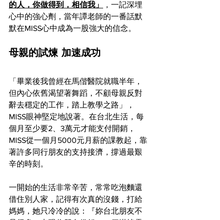
的人，你做得到，相信我」
，一記深埋
心中的強心劑，當年譚老師的一番話默
默在MISS心中成為一股強大的信念。
母親的試煉 加速成功
「畢業後我曾經在馬偕醫院就職半年，
但內心依舊渴望著舞蹈，不顧母親反對
辭去穩定的工作，踏上教學之路」，
MISS眼神堅定地說著。在台北生活，每
個月至少要2、3萬元才能支付開銷，
MISS從一個月5000元月薪的課教起，靠
著許多同行朋友的支持接濟，撐過最艱
辛的時刻。
一開始的生活非常辛苦，常常吃泡麵還
借住別人家，記得有次真的沒錢，打給
媽媽，她只冷冷的說：『妳台北朋友不