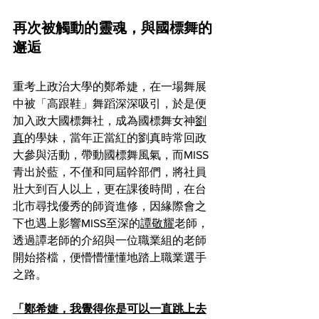
再次被觸動的靈魂，與國標舞的
邂逅
重考上政治大學的鄭希婕，在一場舞展
中被「高跟鞋」舞蹈深深吸引，於是便
加入政大國標舞社，成為國標舞女神
劉
真
的學妹，當年正當紅的劉真時常回政
大參與活動，帶動國標舞風氣，而MISS
青出於藍，不僅和同屆幹部們，將社員
壯大到百人以上，更在課後時間，在台
北市尋找優秀的師資進修，因緣際會之
下也遇上影響MISS至深的
譚敬耀
老師，
透過譚老師的介紹與一位職業組的老師
開始搭檔，便懵懵懂懂地踏上職業選手
之路。
「鄭希婕，我覺得你是可以一直跳上去