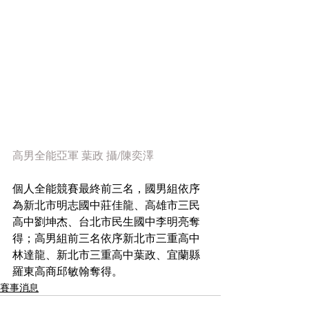
高男全能亞軍 葉政 攝/陳奕澤
個人全能競賽最終前三名，國男組依序
為新北市明志國中莊佳龍、高雄市三民
高中劉坤杰、台北市民生國中李明亮奪
得；高男組前三名依序新北市三重高中
林達龍、新北市三重高中葉政、宜蘭縣
羅東高商邱敏翰奪得。
賽事消息