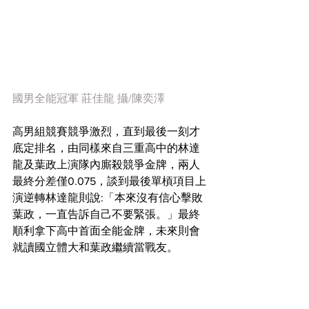
國男全能冠軍 莊佳龍 攝/陳奕澤
高男組競賽競爭激烈，直到最後一刻才
底定排名，由同樣來自三重高中的林達
龍及葉政上演隊內廝殺競爭金牌，兩人
最終分差僅0.075，談到最後單槓項目上
演逆轉林達龍則說:「本來沒有信心擊敗
葉政，一直告訴自己不要緊張。」最終
順利拿下高中首面全能金牌，未來則會
就讀國立體大和葉政繼續當戰友。