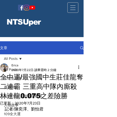
NTSUper
文章
All Posts
Erica
All Posts
2020年7月22日
讀畢需時 2 分鐘
全中運/最強國中生莊佳龍奪
108 全運會
二連霸 三重高中隊內廝殺
賽事消息
林達龍0.075之差險勝
2019 拿坡里世大運報導
已更新：
2020年7月23日
人物故事
記者/陳奕澤、劉怡君
109全大運