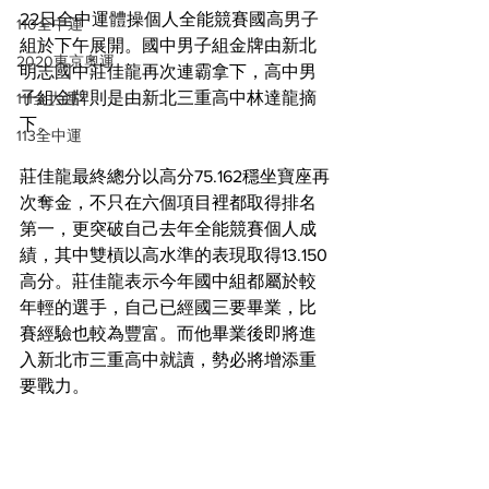
22日全中運體操個人全能競賽國高男子
110全中運
組於下午展開。國中男子組金牌由新北
2020東京奧運
明志國中莊佳龍再次連霸拿下，高中男
子組金牌則是由新北三重高中林達龍摘
111全大運
下。
113全中運
莊佳龍最終總分以高分75.162穩坐寶座再
次奪金，不只在六個項目裡都取得排名
第一，更突破自己去年全能競賽個人成
績，其中雙槓以高水準的表現取得13.150
高分。莊佳龍表示今年國中組都屬於較
年輕的選手，自己已經國三要畢業，比
賽經驗也較為豐富。而他畢業後即將進
入新北市三重高中就讀，勢必將增添重
要戰力。