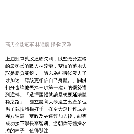
高男全能冠軍 林達龍 攝/陳奕澤
上屆冠軍葉政連霸失利，以些微分差輸
給最熟悉的敵人林達龍，雙槓的落地失
誤是勝負關鍵，「我以為那時候沒力了
才加速，應該更相信自己身體。」關鍵
扣分也讓他丟掉三項第一建立的優勢遭
到逆轉。「選擇國體就讀是想要延續體
操之路」，國立體育大學過去出產多位
男子競技體操好手，在全大運也達成男
團八連霸，葉政及林達龍加入後，能否
成功接下學長李智凱、游朝偉等體操名
將的棒子，值得關注。