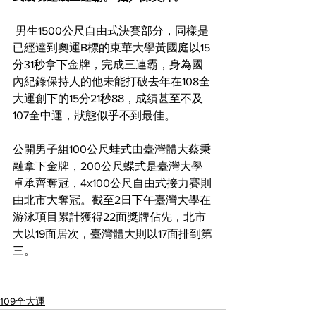
 男生1500公尺自由式決賽部分，同樣是
已經達到奧運B標的東華大學黃國庭以15
分31秒拿下金牌，完成三連霸，身為國
內紀錄保持人的他未能打破去年在108全
大運創下的15分21秒88，成績甚至不及
107全中運，狀態似乎不到最佳。
公開男子組100公尺蛙式由臺灣體大蔡秉
融拿下金牌，200公尺蝶式是臺灣大學
卓承齊奪冠，4x100公尺自由式接力賽則
由北市大奪冠。截至2日下午臺灣大學在
游泳項目累計獲得22面獎牌佔先，北市
大以19面居次，臺灣體大則以17面排到第
三。
109全大運