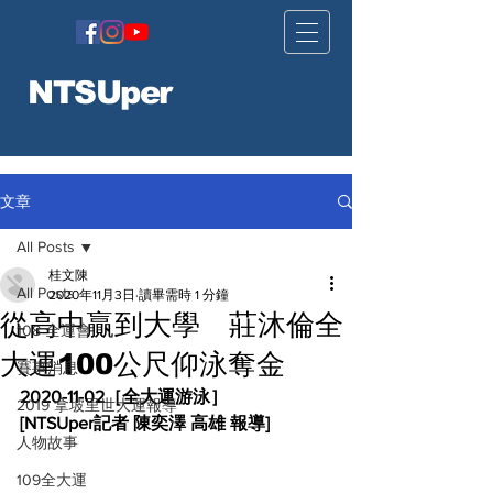
NTSUper
文章
All Posts
桂文陳
All Posts
2020年11月3日
讀畢需時 1 分鐘
從高中贏到大學 莊沐倫全
108 全運會
大運100公尺仰泳奪金
賽事消息
2020-11-02［全大運游泳］
2019 拿坡里世大運報導
[NTSUper記者 陳奕澤 高雄 報導]
人物故事
109全大運