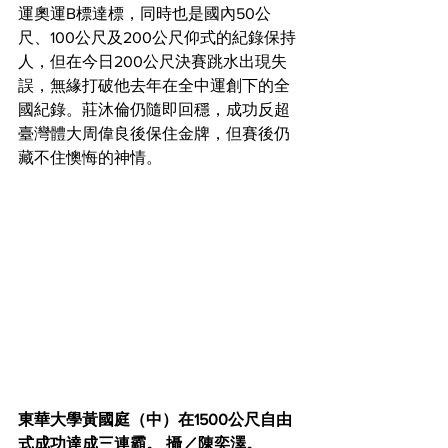
運奧運B標達標，同時也是國內50公
尺、100公尺及200公尺仰式的紀錄保持
人，但在今日200公尺決賽跳水出現失
誤，無緣打破他去年在全中運創下的全
國紀錄。莊沐倫仍隨即回穩，成功反超
臺灣體大周偉良後保住金牌，但賽後仍
藏不住懊悔的神情。
東華大學黃國庭（中）在1500公尺自由
式成功達成三連霸。 攝／陳奕澤。