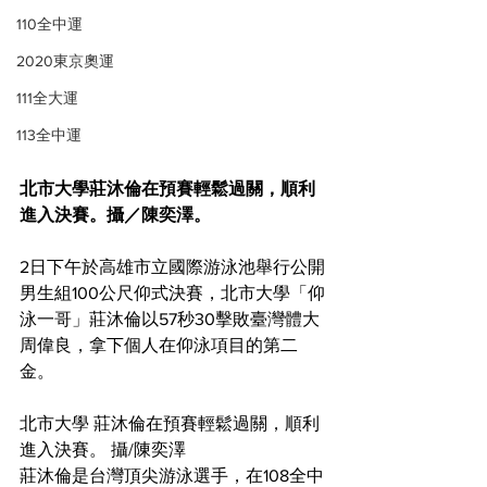
110全中運
2020東京奧運
111全大運
113全中運
北市大學莊沐倫在預賽輕鬆過關，順利
進入決賽。攝／陳奕澤。
2日下午於高雄市立國際游泳池舉行公開
男生組100公尺仰式決賽，北市大學「仰
泳一哥」莊沐倫以57秒30擊敗臺灣體大
周偉良，拿下個人在仰泳項目的第二
金。
北市大學 莊沐倫在預賽輕鬆過關，順利
進入決賽。 攝/陳奕澤
莊沐倫是台灣頂尖游泳選手，在108全中