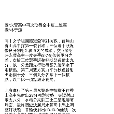
圖/永豐高中再次取得全中運二連霸
攝/林于潔
高中女子組團體冠亞軍對抗戰，首局由
香山高中採第一發射權，三位選手狀況
優良分別射出(9-9-8)的成績，交互發射
時永豐高中一度失手(8-7-9)落後兩分之
差，次輪三位選手調整好狀態皆射出九
分，以一分差距先行取得領先優勢拿下
兩積點。第二局雙方實力平分秋色皆射
出兩個十分、三個九分各拿下一個積
點，以二比一積點結束賽局。
比賽進行至第三局永豐高中抵擋不住香
山高中先射出28分強烈攻勢，失誤射出
兩支八分，令積分來到三比三呈現膠著
局面。最終關鍵決勝局永豐高中馬上調
整好狀態，首輪便射出(10-10-9)佳績，次