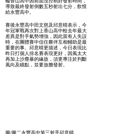
輪香山高中因前面沒控制好發射時間，
導致最終發射倒數五秒射出七分，飲恨
給永豐高中。
賽後永豐高中田文慈及邱意晴表示，今
年冠軍戰再次對上香山高中較去年最大
差異是對手氣勢增強，因此當有人失誤
時，在團體賽中信任夥伴互相輔助是最
重要的事。邱意晴更描述，今日表現比
昨日打個人排名賽表現更好，因風太大
再加上沙塵暴的緣故，須更專注於判斷
風向及瞄點，並要放膽發射。
圖/圖二永豐高中第三射手邱意晴