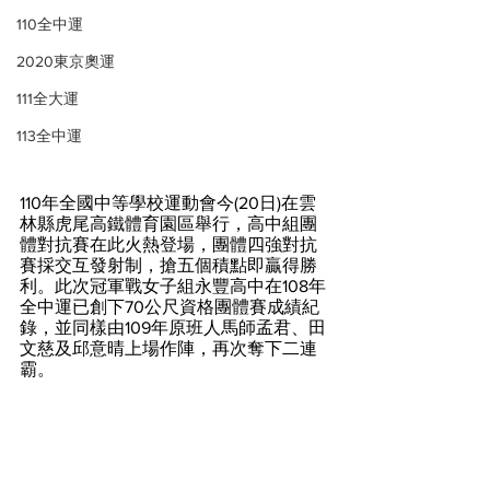
110全中運
2020東京奧運
111全大運
113全中運
110年全國中等學校運動會今(20日)在雲
林縣虎尾高鐵體育園區舉行，高中組團
體對抗賽在此火熱登場，團體四強對抗
賽採交互發射制，搶五個積點即贏得勝
利。此次冠軍戰女子組永豐高中在108年
全中運已創下70公尺資格團體賽成績紀
錄，並同樣由109年原班人馬師孟君、田
文慈及邱意晴上場作陣，再次奪下二連
霸。