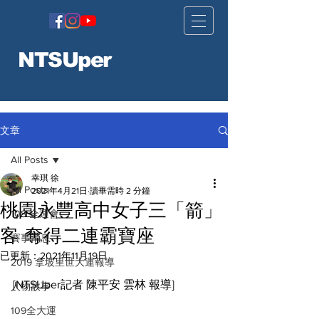
NTSUper
文章
All Posts
幸琪 徐
All Posts
2021年4月21日
讀畢需時 2 分鐘
桃園永豐高中女子三「箭」
108 全運會
客 奪得二連霸寶座
賽事消息
已更新：
2021年11月19日
2019 拿坡里世大運報導
[NTSUper記者 陳平安 雲林 報導]
人物故事
109全大運