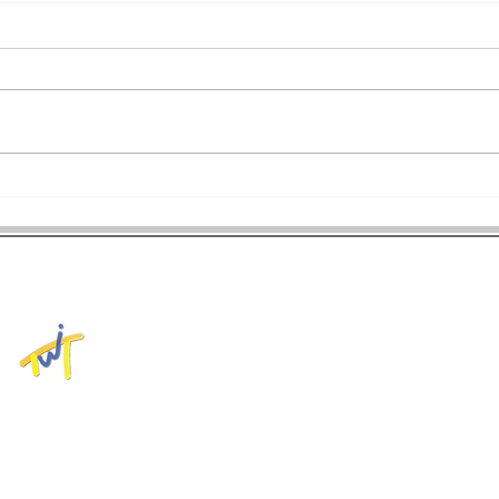
拿坡里世大運》射箭反曲弓男
拿坡
子個人賽銅牌戰 魏均珩落敗
賽 
無緣獎牌