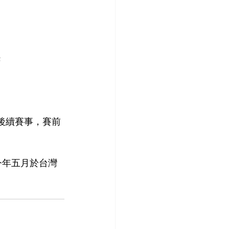
攝
量後續賽事，賽前
今年五月於台灣
。