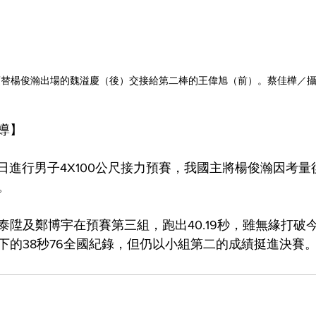
頂替楊俊瀚出場的魏溢慶（後）交接給第二棒的王偉旭（前）。蔡佳樺／
導】
2日進行男子4X100公尺接力預賽，我國主將楊俊瀚因考
。
泰陞及鄭博宇在預賽第三組，跑出40.19秒，雖無緣打破
下的38秒76全國紀錄，但仍以小組第二的成績挺進決賽