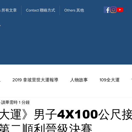
ews 所有文章
Contact 聯絡方式
Others 其他
息
2019 拿坡里世大運報導
人物故事
109全大運
日
讀畢需時 1 分鐘
113全中運
大運》男子4X100公尺接
第二順利晉級決賽