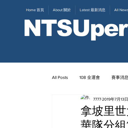
Home 首頁
About 關於
Latest 最新消息
All N
NTSUper
All Posts
108 全運會
賽事消
7777
2019年7月13
2020東京奧運
111全大運
拿坡里世
華隊分組