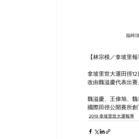
臨時
【林宗模／拿坡里報
拿坡里世大運田徑1
改由魏溢慶代表出賽
魏溢慶、王偉旭、魏
國際田徑公開賽所創
2019 拿坡里世大運報導