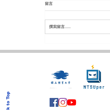
留言
撰寫留言......
拿坡里世大運》跆拳道女團金
牌戰韓國 馬婷霞關鍵踢擊助
中華隊奪金
Back to Top