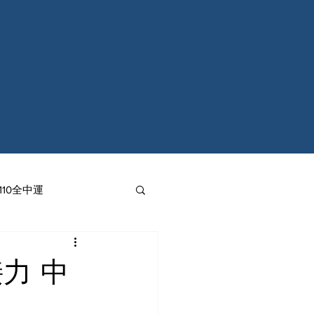
110全中運
力 中