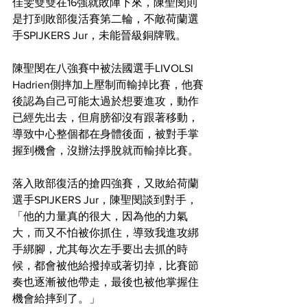
佳雯雙雙在16強就敗陣下來，陳聖閔則
是打到敗部復活賽第二輪，不敵荷蘭選
手SPIJKERS Jur，未能晉級銅牌戰。
陳聖閔在八強賽中被法國選手LIVOLSI 
Hadrien側摔加上壓制而輸掉比賽，他賽
後認為自己可能太過於想要進攻，動作
已經先出去，但肩膀卻沒有跟著移動，
導致中心整個都在身體後面，被對手掌
握到機會，沒辦法掙脫就而輸掉比賽。
落入敗部復活的搶四強賽，又敗給荷蘭
選手SPIJKERS Jur，陳聖閔談到對手，
「他的力量真的很大，因為他的力氣
大，而又不怕被你抓住，導致我進攻綁
手綁腳，尤其每次左手要出去抓的時
候，都會被他給撥掉或著切掉，比賽節
奏也逐漸被他帶走，最後也被他掌握住
機會給摔到了。」