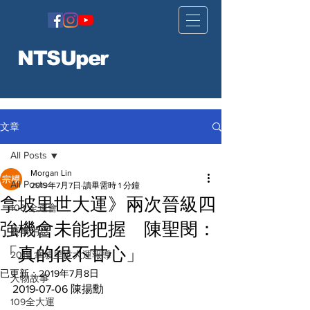
NTSUper
文章
All Posts
Morgan Lin
All Posts
2019年7月7日
讀畢需時 1 分鐘
拿坡里世大運》兩次晉級四
108 全運會
強機會未能把握 陳聖閔：
賽事消息
「真的很不甘心」
2019 拿坡里世大運報導
已更新：
2019年7月8日
人物故事
2019-07-06 陳揚勳
109全大運