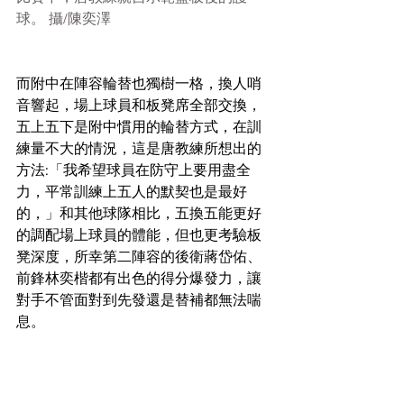
球。 攝/陳奕澤
而附中在陣容輪替也獨樹一格，換人哨
音響起，場上球員和板凳席全部交換，
五上五下是附中慣用的輪替方式，在訓
練量不大的情況，這是唐教練所想出的
方法:「我希望球員在防守上要用盡全
力，平常訓練上五人的默契也是最好
的，」和其他球隊相比，五換五能更好
的調配場上球員的體能，但也更考驗板
凳深度，所幸第二陣容的後衛蔣岱佑、
前鋒林奕楷都有出色的得分爆發力，讓
對手不管面對到先發還是替補都無法喘
息。