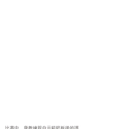
比賽中，唐教練親自示範籃板後的護