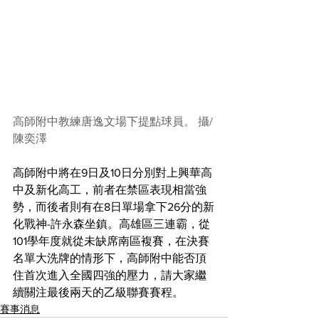
高師附中教練唐逸文場下提點球員。 攝/
陳奕澤
高師附中將在9日及10日分別對上興華高
中及新化高工，前者在禁區表現相當強
勢，而後者則有在8日單場拿下26分的新
化戰神-許永森坐鎮。高雄區三連霸，從
101學年度就從未缺席南區複賽，在決賽
名單大洗牌的情形下，高師附中能否頂
住首次進入全國四強的壓力，請大家繼
續關注最後兩天的乙級聯賽賽程。
賽事消息