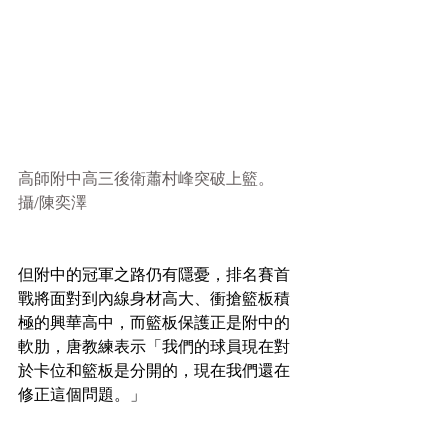
高師附中高三後衛蕭村峰突破上籃。  
攝/陳奕澤
但附中的冠軍之路仍有隱憂，排名賽首
戰將面對到內線身材高大、衝搶籃板積
極的興華高中，而籃板保護正是附中的
軟肋，唐教練表示「我們的球員現在對
於卡位和籃板是分開的，現在我們還在
修正這個問題。」