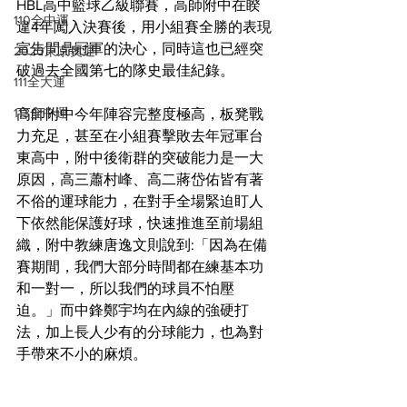
HBL高中籃球乙級聯賽，高師附中在睽
110全中運
違4年闖入決賽後，用小組賽全勝的表現
宣告問鼎冠軍的決心，同時這也已經突
2020東京奧運
破過去全國第七的隊史最佳紀錄。
111全大運
113全中運
高師附中今年陣容完整度極高，板凳戰
力充足，甚至在小組賽擊敗去年冠軍台
東高中，附中後衛群的突破能力是一大
原因，高三蕭村峰、高二蔣岱佑皆有著
不俗的運球能力，在對手全場緊迫盯人
下依然能保護好球，快速推進至前場組
織，附中教練唐逸文則說到:「因為在備
賽期間，我們大部分時間都在練基本功
和一對一，所以我們的球員不怕壓
迫。」而中鋒鄭宇均在內線的強硬打
法，加上長人少有的分球能力，也為對
手帶來不小的麻煩。