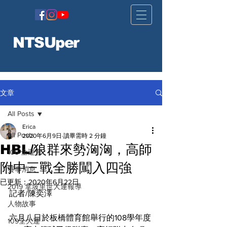
NTSUper
文章
All Posts
Erica
All Posts
2020年6月9日
讀畢需時 2 分鐘
HBL/狼群來勢洶洶，高師
108 全運會
附中三戰全勝闖入四強
賽事消息
已更新：
2020年6月22日
2019 拿坡里世大運報導
記者/陳奕澤
人物故事
六月八日於板橋體育館舉行的108學年度
109全大運