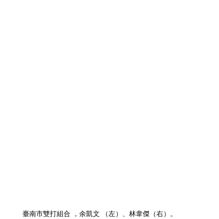
臺南市雙打組合 ，余凱文 （左）、林韋傑（右）。