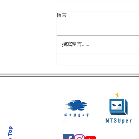
留言
撰寫留言......
【人物專訪】「我可以，你們
也不遠了」 睽違51年的奧運
體操女將-丁華恬