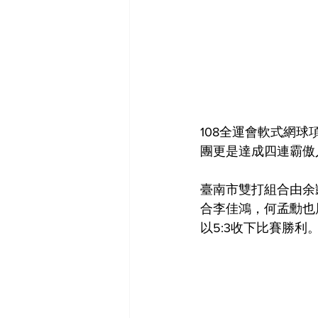
108全運會軟式網
團更是達成四連霸傲
臺南市雙打組合由余
合李佳鴻，何孟勳也
以5:3收下比賽勝利