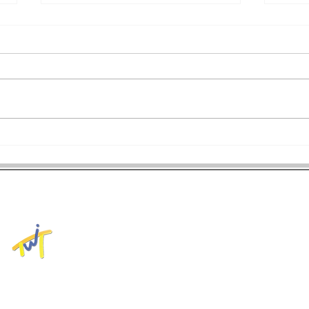
108全運會射箭反曲弓個人項
終於
目冠軍由楊恢哲與彭家楙奪
羽球
下！