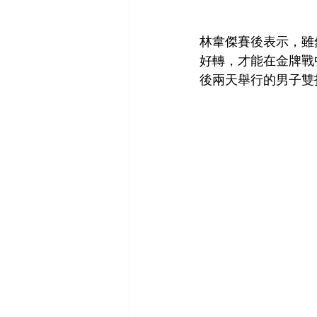
林韋傑賽後表示，雖
好轉，才能在金牌戰
後兩天舉行的男子雙