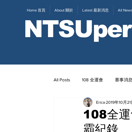
Home 首頁
About 關於
Latest 最新消息
All N
NTSUper
All Posts
108 全運會
賽事消
Erica
2019年10月2
2020東京奧運
111全大運
108全
霸紀錄