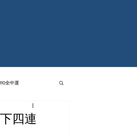
110全中運
創下四連