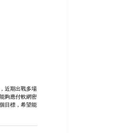
利，近期出戰多場
能夠應付軟網密
個目標，希望能