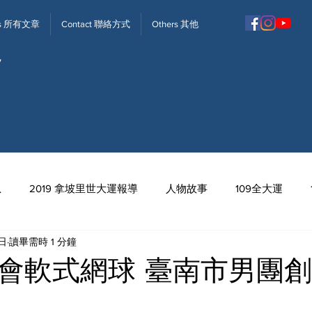
ews 所有文章
Contact 聯絡方式
Others 其他
息
2019 拿坡里世大運報導
人物故事
109全大運
1日
讀畢需時 1 分鐘
113全中運
運會軟式網球 臺南市男團