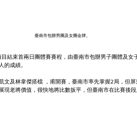
臺南市包辦男團及女團金牌。
球項目結束首兩日團體賽賽程，由臺南市包辦男子團體及女
人的成績。
凱文及林韋傑搭檔 ，甫開賽，臺南市率先掌握2局，但屏
展現老將價值，很快地將比數扳平，但臺南市在比賽後段
。