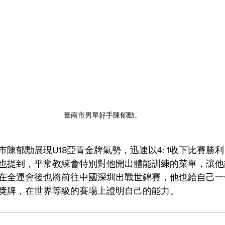
臺南市男單好手陳郁勳。
陳郁勳展現U18亞青金牌氣勢，迅速以4: 1收下比賽勝
也提到，平常教練會特別對他開出體能訓練的菜單，讓他
在全運會後也將前往中國深圳出戰世錦賽，他也給自己一
獎牌，在世界等級的賽場上證明自己的能力。