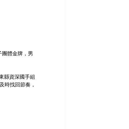
子團體金牌，男
東縣資深國手組
及時找回節奏，