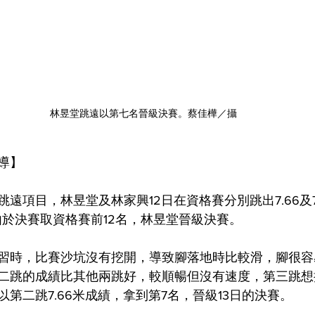
林昱堂跳遠以第七名晉級決賽。蔡佳樺／攝
導】
遠項目，林昱堂及林家興12日在資格賽分別跳出7.66及7
由於決賽取資格賽前12名，林昱堂晉級決賽。
習時，比賽沙坑沒有挖開，導致腳落地時比較滑，腳很容
二跳的成績比其他兩跳好，較順暢但沒有速度，第三跳想
第二跳7.66米成績，拿到第7名，晉級13日的決賽。