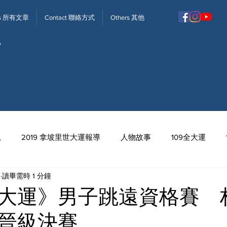
ews 所有文章
Contact 聯絡方式
Others 其他
息
2019 拿坡里世大運報導
人物故事
109全大運
日
讀畢需時 1 分鐘
113全中運
大運》男子跳遠資格賽 
晉級決賽