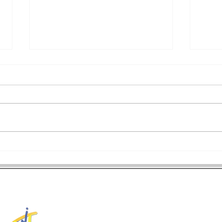
拿坡里世大運》射箭反曲弓男
拿坡
子個人賽銅牌戰 魏均珩落敗
賽 
無緣獎牌