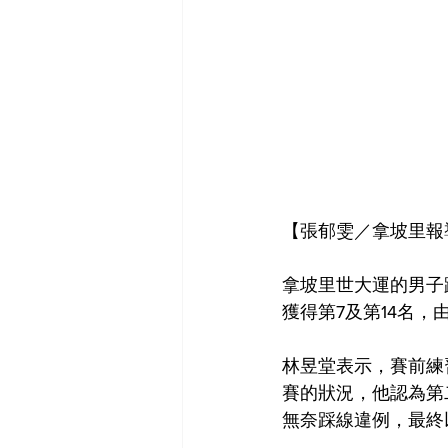
【張郁雯／拿坡里報
拿坡里世大運的男子跳
獲得第7及第14名，
林昱堂表示，賽前練
賽的狀況，他認為第
無奈踩線違例，最終以