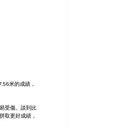
.56米的成績，
易受傷。談到比
拼取更好成績，