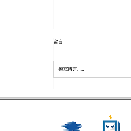
留言
撰寫留言......
拿坡里世大運》跆拳道女團金
牌戰韓國 馬婷霞關鍵踢擊助
中華隊奪金