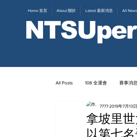
Home 首頁
About 關於
Latest 最新消息
All N
NTSUper
All Posts
108 全運會
賽事消
7777
2019年7月13
2020東京奧運
111全大運
拿坡里世
以第七名