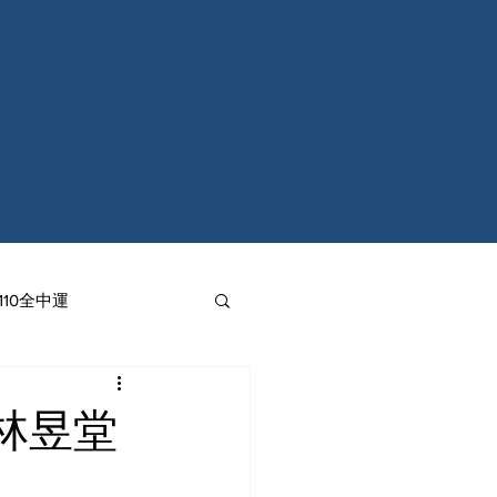
110全中運
林昱堂