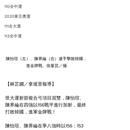
110全中運
2020東京奧運
111全大運
113全中運
陳怡瑄（左）、陳界綸（右）連手擊敗韓國，
進金牌戰。徐曼芸／攝
【林芷嫻／拿坡里報導】
世大運射箭複合弓項目混雙，陳怡瑄、
陳界綸在四強以156戰平進行加射，最終
打敗韓國，進軍金牌戰！
陳怡瑄、陳界綸在爭八強時以156：153