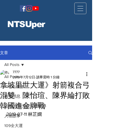
NTSUper
文章
All Posts
7777
All Posts
2019年7月12日
讀畢需時 1 分鐘
拿坡里世大運》射箭複合弓
108 全運會
混雙 陳怡瑄、陳界綸打敗
賽事消息
韓國進金牌戰
2019 拿坡里世大運報導
 2019-07-11 林芷嫻 
人物故事
109全大運