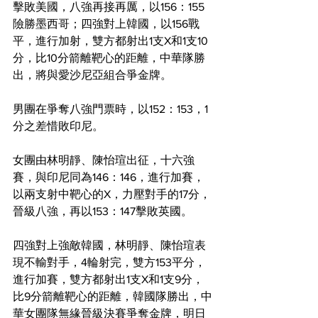
擊敗美國，八強再接再厲，以156：155
險勝墨西哥；四強對上韓國，以156戰
平，進行加射，雙方都射出1支X和1支10
分，比10分箭離靶心的距離，中華隊勝
出，將與愛沙尼亞組合爭金牌。
男團在爭奪八強門票時，以152：153，1
分之差惜敗印尼。
女團由林明靜、陳怡瑄出征，十六強
賽，與印尼同為146：146，進行加賽，
以兩支射中靶心的X，力壓對手的17分，
晉級八強，再以153：147擊敗英國。
四強對上強敵韓國，林明靜、陳怡瑄表
現不輸對手，4輪射完，雙方153平分，
進行加賽，雙方都射出1支X和1支9分，
比9分箭離靶心的距離，韓國隊勝出，中
華女團隊無緣晉級決賽爭奪金牌，明日