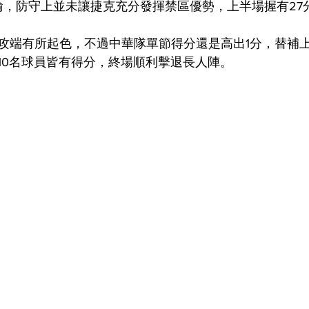
輸，防守上並未讓捷克充分發揮禁區優勢，上半場握有27
攻端有所起色，不過中華隊單節得分還是高出1分，替補
10名球員皆有得分，終場順利擊退長人陣。