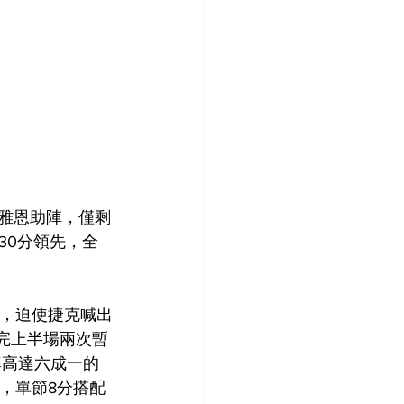
韓雅恩助陣，僅剩
30分領先，全
勢，迫使捷克喊出
完上半場兩次暫
率高達六成一的
，單節8分搭配