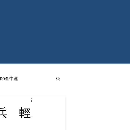
110全中運
兵 輕