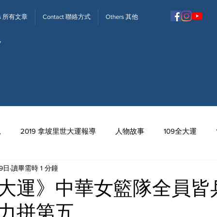
ews 所有文章
Contact 聯絡方式
Others 其他
息
2019 拿坡里世大運報導
人物故事
109全大運
月9日
讀畢需時 1 分鐘
113全中運
大運》中華女籃隊全員皆
力拼第五