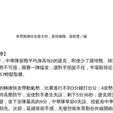
朱育勤擔任先發主控，表現稱職。張郁雯／攝
導】
名賽，中華隊迎戰平均身高182的捷克，即便少了羅培甄、
勢不可擋，開賽一陣猛攻，讓對手招架不住，半場取得近
57輕鬆取勝。
的轉換快攻帶動氣勢，比賽進行不到3分鐘打出12：4攻
持高壓防守，迫使對手產生失誤，剩下5分36秒，捷克用
發，攻下全隊最高的9分，中華隊單節0失誤、投籃命中
10領先。次節，延續首節手感，先發控衛朱育勤在外線開砲