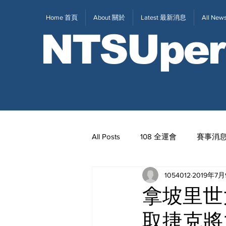
Home 首頁
About 關於
Latest 最新消息
All N
NTSUper
All Posts
108 全運會
賽事消
1054012
2019年7
2020東京奧運
111全大運
拿坡里世
取捷克將