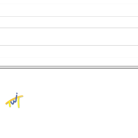
拿坡里世大運》射箭反曲弓男
拿坡
子個人賽銅牌戰 魏均珩落敗
賽 
無緣獎牌