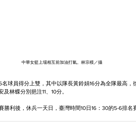
中華女籃上場相互前加油打氣。林宗模／攝
5名球員得分上雙，其中以隊長黃鈴娟16分為全隊最高，
安及林蝶分別挹注11、10分。
勝利後，休兵一天日，臺灣時間10日16：30的5-6排