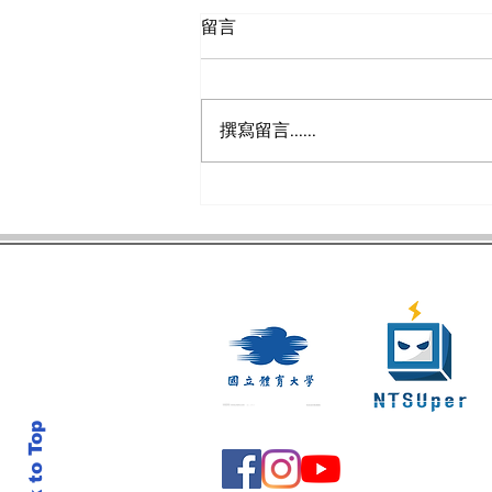
留言
撰寫留言......
拿坡里世大運》跆拳道女團金
牌戰韓國 馬婷霞關鍵踢擊助
中華隊奪金
Back to Top