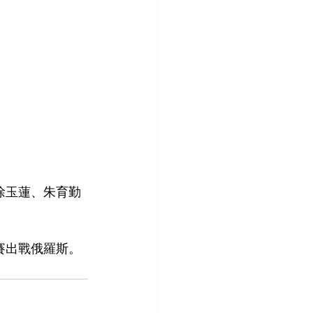
徐玉蓮、朱育勤
名賽出戰俄羅斯。