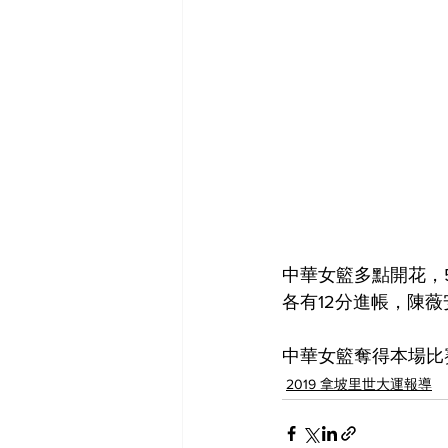
中華女籃多點開花，
各有12分進帳，陳薇
中華女籃奪得本場比賽
2019 拿坡里世大運報導