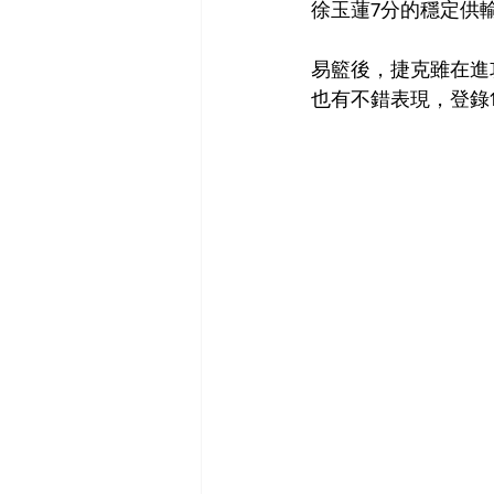
徐玉蓮7分的穩定供
易籃後，捷克雖在進
也有不錯表現，登錄