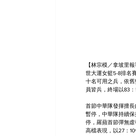
【林宗模／拿坡里報
世大運女籃5-8排
十名可用之兵，依舊
員皆兵，終場以83：
首節中華隊發揮擅長
暫停，中華隊持續保
停，羅蘋首節彈無虛
高檔表現，以27：