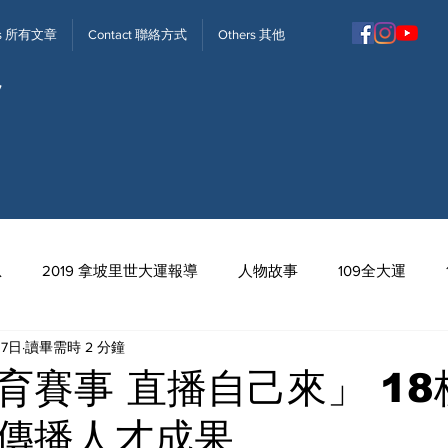
ews 所有文章
Contact 聯絡方式
Others 其他
息
2019 拿坡里世大運報導
人物故事
109全大運
月7日
讀畢需時 2 分鐘
113全中運
育賽事 直播自己來」 18
傳播人才成果