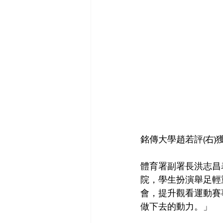
銘傳大學趙若評(右)
體育署副署長洪志昌
院，學生扮演舉足輕
會，提升觀看運動賽
做下去的動力。」