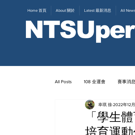
Home 首頁
About 關於
Latest 最新消息
All N
NTSUper
All Posts
108 全運會
賽事消
幸琪 徐
2022年12
2020東京奧運
111全大運
「學生體
培育運動