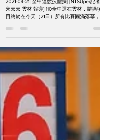
2021-04-21 [全中運競技體操] [NTSUper記者
宋云云 雲林 報導] 110全中運在雲林，體操項
目終於在今天（21日）所有比賽圓滿落幕，台
灣睽違52年入選女子體操奧運參賽資格的選
手——丁華恬，今天更是在高中女子組平衡木
項目，奪下破大會紀錄（2012年陳煜君1...