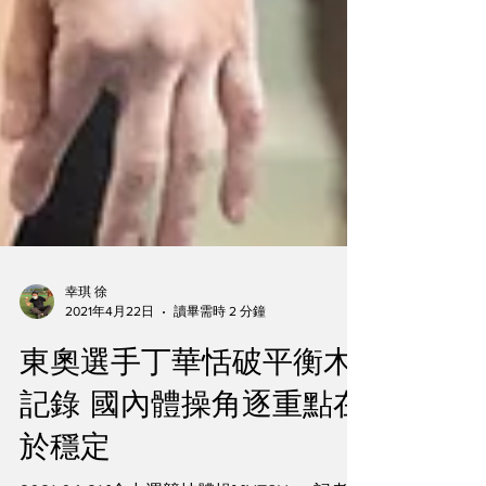
幸琪 徐
2021年4月22日
讀畢需時 2 分鐘
東奧選手丁華恬破平衡木
記錄 國內體操角逐重點在
於穩定