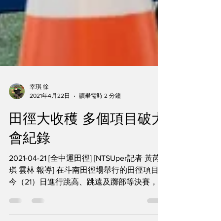
幸琪 徐
2021年4月22日
讀畢需時 2 分鐘
田徑大收穫 多個項目破大
會紀錄
2021-04-21 [全中運田徑] [NTSUper記者 黃芮
琪 雲林 報導] 在斗南田徑場舉行的田徑項目，
今（21）日進行跳高、跳遠及躑部等決賽，數