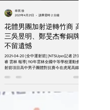
幸琪 徐
2021年4月21日
讀畢需時 2 分鐘
花體男團加射逆轉竹商 高
三吳昱明、鄭旻杰奪銅牌
不留遺憾
2021-04-20 [全中運射箭] [NTSUper記者 許宸
睿 雲林 報導] 110年雲林全國中等學校運動會
射箭項目高中男子團體對抗賽今在虎尾高鐵體
育園區舉行，銅牌戰由去年離獎牌只差一戰之
遙的花蓮體中吳昱明/鄭旻杰/楊凱涵對上本屆
黑馬新竹高商羅逸帆/葉宸瑋/蔡薰毅。花體...